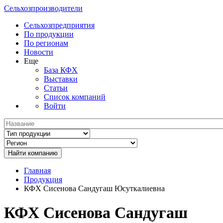
Сельхозпроизводители
Сельхозпредприятия
По продукции
По регионам
Новости
Еще
База КФХ
Выставки
Статьи
Список компаний
Войти
Главная
Продукция
КФХ Сисенова Сандугаш Юсуткалиевна
КФХ Сисенова Сандугаш