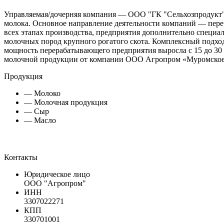
Управляемая/дочерняя компания — ООО "ГК "Сельхозпродукт"
молока. Основное направление деятельности компаний — перер
всех этапах производства, предприятия дополнительно специа
молочных пород крупного рогатого скота. Комплексный подход
мощность перерабатывающего предприятия выросла с 15 до 30 
молочной продукции от компании ООО Агропром «Муромское 
Продукция
— Молоко
— Молочная продукция
— Сыр
— Масло
Контакты
Юридическое лицо
ООО "Агропром"
ИНН
3307022271
КПП
330701001