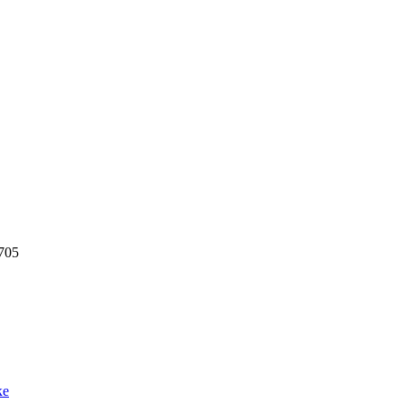
705
ке