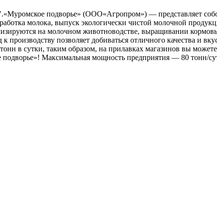
.«Муромское подворье» (ООО«Агропром») — представляет собой
аботка молока, выпуск экологически чистой молочной продукци
лизируются на молочном животноводстве, выращивании кормовых
 к производству позволяет добиваться отличного качества и вк
тонн в сутки, таким образом, на прилавках магазинов вы может
подворье»! Максимальная мощность предприятия — 80 тонн/су