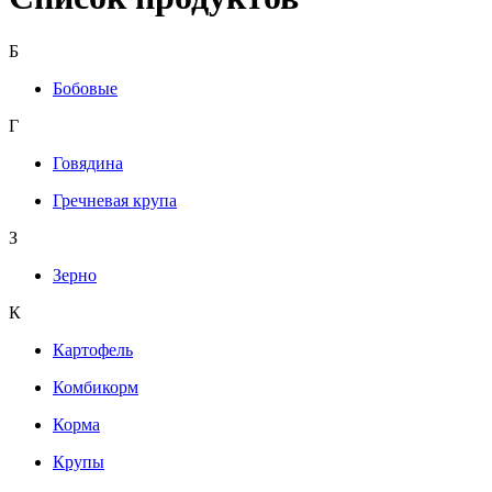
Б
Бобовые
Г
Говядина
Гречневая крупа
З
Зерно
К
Картофель
Комбикорм
Корма
Крупы