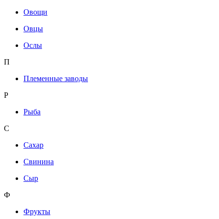
Овощи
Овцы
Ослы
П
Племенные заводы
Р
Рыба
С
Сахар
Свинина
Сыр
Ф
Фрукты