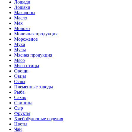
Лошади
Лошаки
Макароны
Масло
Мех
Молоко
Молочная продукция
Мороженое
Мука
Мулы
Мясная продукция
Мясо
Мясо птицы
Овощи
Овцы
Ослы
Племенные заводы
Рыба
Сахар
Свинина
Сыр
Фрукты
Хлебобулочные изделия
Цветы
Чай