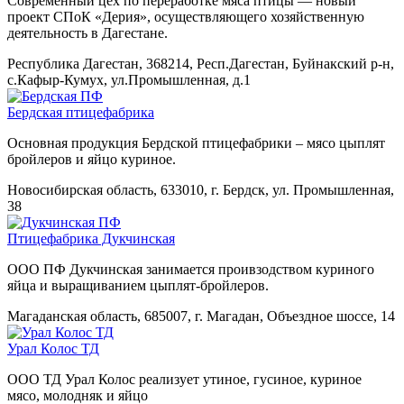
Современный цех по переработке мяса птицы — новый
проект СПоК «Дерия», осуществляющего хозяйственную
деятельность в Дагестане.
Республика Дагестан, 368214, Респ.Дагестан, Буйнакский р-н,
с.Кафыр-Кумух, ул.Промышленная, д.1
Бердская птицефабрика
Основная продукция Бердской птицефабрики – мясо цыплят
бройлеров и яйцо куриное.
Новосибирская область, 633010, г. Бердск, ул. Промышленная,
38
Птицефабрика Дукчинская
ООО ПФ Дукчинская занимается проивзодством куриного
яйца и выращиванием цыплят-бройлеров.
Магаданская область, 685007, г. Магадан, Объездное шоссе, 14
Урал Колос ТД
ООО ТД Урал Колос реализует утиное, гусиное, куриное
мясо, молодняк и яйцо