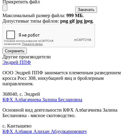
Прикрепить файл
Максимальный размер файла:
999 МБ
.
Допустимые типы файлов:
png gif jpg jpeg
.
Другие производители
Эндрей ППФ
ООО Эндрей ППФ занимается племенным разведением
кросса Росс 308, инкубацией яиц и бройлерным
направлением.
368040, с. Эндрей
КФХ Албагачиева Залина Беслановна
Основной вид деятельности КФХ Албагачиева Залина
Беслановна - мясное скотоводство.
с. Кантышево
КФХ Албаков Алихан Абдулкаримович