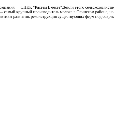
компания — СПКК "Растём Вместе".Земли этого сельскохозяйств
самый крупный производитель молока в Осинском районе, насчит
спективы развития: реконструкция существующих ферм под совр