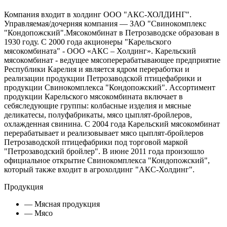
Компания входит в холдинг ООО "АКС-ХОЛДИНГ".
Управляемая/дочерняя компания — ЗАО "Свинокомплекс
"Кондопожский".Мясокомбинат в Петрозаводске образован в
1930 году. С 2000 года акционеры "Карельского
мясокомбината" - ООО «АКС – Холдинг». Карельский
мясокомбинат - ведущее мясоперерабатывающее предприятие
Республики Карелия и является ядром переработки и
реализации продукции Петрозаводской птицефабрики и
продукции Свинокомплекса "Кондопожский". Ассортимент
продукции Карельского мясокомбината включает в
себяследующие группы: колбасные изделия и мясные
деликатесы, полуфабрикаты, мясо цыплят-бройлеров,
охлажденная свинина. С 2004 года Карельский мясокомбинат
перерабатывает и реализовывает мясо цыплят-бройлеров
Петрозаводской птицефабрики под торговой маркой
"Петрозаводский бройлер". В июне 2011 года произошло
официальное открытие Свинокомплекса "Кондопожский",
который также входит в агрохолдинг "АКС-Холдинг".
Продукция
— Мясная продукция
— Мясо