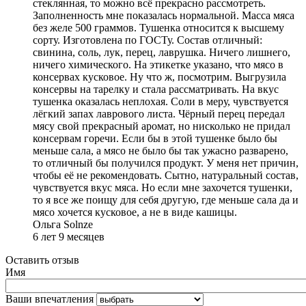
стеклянная, то можно всё прекрасно рассмотреть.
Заполненность мне показалась нормальной. Масса мяса
без желе 500 граммов. Тушенка относится к высшему
сорту. Изготовлена по ГОСТу. Состав отличный:
свинина, соль, лук, перец, лаврушка. Ничего лишнего,
ничего химического. На этикетке указано, что мясо в
консервах кусковое. Ну что ж, посмотрим. Выгрузила
консервы на тарелку и стала рассматривать. На вкус
тушенка оказалась неплохая. Соли в меру, чувствуется
лёгкий запах лаврового листа. Чёрный перец передал
мясу свой прекрасный аромат, но нисколько не придал
консервам горечи. Если бы в этой тушенке было бы
меньше сала, а мясо не было бы так ужасно разварено,
то отличный бы получился продукт. У меня нет причин,
чтобы её не рекомендовать. Сытно, натуральный состав,
чувствуется вкус мяса. Но если мне захочется тушенки,
то я все же поищу для себя другую, где меньше сала да и
мясо хочется кусковое, а не в виде кашицы.
Ольга Solnze
6 лет 9 месяцев
Оставить отзыв
Имя
Ваши впечатления