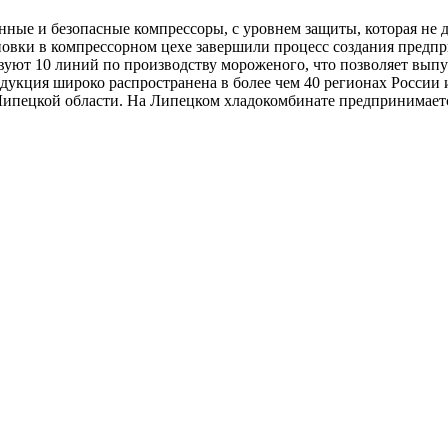
ные и безопасные компрессоры, с уровнем защиты, которая не д
новки в компрессорном цехе завершили процесс создания предп
вуют 10 линий по производству мороженого, что позволяет выпу
укция широко распространена в более чем 40 регионах России 
ипецкой области. На Липецком хладокомбинате предпринимается