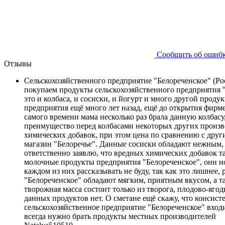
Сообщить об ошиб
Отзывы
Сельскохозяйственного предприятие "Белореченское" (Рос
покупаем продукты сельскохозяйственного предприятия "
это и колбаса, и сосиски, и йогурт и много другой прод
предприятия ещё много лет назад, ещё до открытия фирм
самого времени мама несколько раз брала данную колбасу
преимущество перед колбасами некоторых других произво
химических добавок, при этом цена по сравнению с друг
магазин "Белоречье". Данные сосиски обладают нежным, 
ответственно заявлю, что вредных химических добавок та
молочные продукты предприятия "Белореченское", они нос
каждом из них рассказывать не буду, так как это лишнее
"Белореченское" обладают мягким, приятным вкусом, а т
творожная масса состоит только из творога, плодово-ягод
данных продуктов нет. О сметане ещё скажу, что консисте
сельскохозяйственное предприятие "Белореченское" вход
всегда нужно брать продукты местных производителей