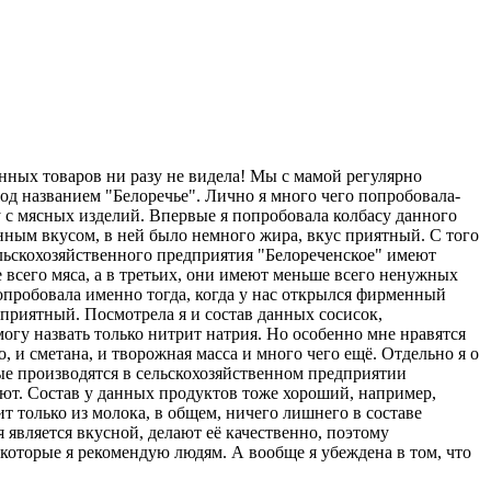
енных товаров ни разу не видела! Мы с мамой регулярно
од названием "Белоречье". Лично я много чего попробовала-
ну с мясных изделий. Впервые я попробовала колбасу данного
нным вкусом, в ней было немного жира, вкус приятный. С того
ельскохозяйственного предприятия "Белореченское" имеют
 всего мяса, а в третьих, они имеют меньше всего ненужных
опробовала именно тогда, когда у нас открылся фирменный
приятный. Посмотрела я и состав данных сосисок,
могу назвать только нитрит натрия. Но особенно мне нравятся
 и сметана, и творожная масса и много чего ещё. Отдельно я о
рые производятся в сельскохозяйственном предприятии
яют. Состав у данных продуктов тоже хороший, например,
ит только из молока, в общем, ничего лишнего в составе
я является вкусной, делают её качественно, поэтому
которые я рекомендую людям. А вообще я убеждена в том, что