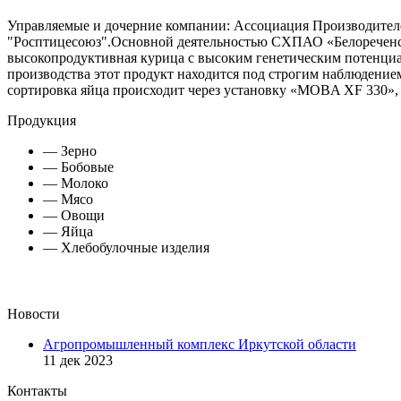
Управляемые и дочерние компании: Ассоциация Производите
"Росптицесоюз".Основной деятельностью СХПАО «Белореченско
высокопродуктивная курица с высоким генетическим потенциа
производства этот продукт находится под строгим наблюдение
сортировка яйца происходит через установку «MOBA XF 330»,
Продукция
— Зерно
— Бобовые
— Молоко
— Мясо
— Овощи
— Яйца
— Хлебобулочные изделия
Новости
Агропромышленный комплекс Иркутской области
11 дек 2023
Контакты