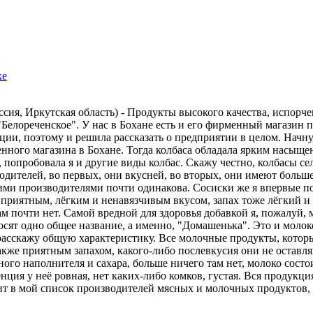
ке
сия, Иркутская область) - Продукты высокого качества, испорч
Белореченское". У нас в Бохане есть и его фирменный магазин п
укции, поэтому и решила рассказать о предприятии в целом. Нач
енного магазина в Бохане. Тогда колбаса обладала ярким насыще
, попробовала я и другие виды колбас. Скажу честно, колбасы с
дителей, во первых, они вкусней, во вторых, они имеют больше
ими производителями почти одинакова. Сосиски же я впервые п
приятным, лёгким и ненавязчивым вкусом, запах тоже лёгкий и 
м почти нет. Самой вредной для здоровья добавкой я, пожалуй, 
ят одно общее название, а именно, "Домашенька". Это и молоко,
, расскажу общую характеристику. Все молочные продукты, кото
акже приятным запахом, какого-либо послевкусия они не оставл
ного наполнителя и сахара, больше ничего там нет, молоко состо
нция у неё ровная, нет каких-либо комков, густая. Вся продукци
ит в мой список производителей мясных и молочных продуктов, 