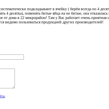
истематически подкладывают в ячейку ( берём всегда по 4 десятк
зять 4 десятка), поменять битые яйца на не битые, она отказала
ше от дома в 22 микрорайон! Там у Вас работает очень приятная
тся видимо пользоваться продукцией других производителей!
йта
.