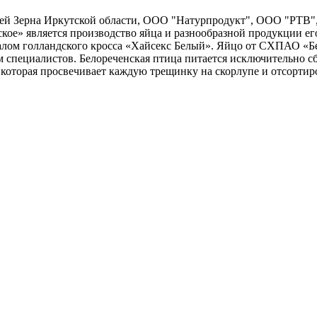
лей Зерна Иркутской области, ООО "Натурпродукт", ООО "РТВ
е» является производство яйца и разнообразной продукции его
лом голландского кросса «Хайсекс Белый». Яйцо от СХПАО «Бел
м специалистов. Белореченская птица питается исключительно 
 которая просвечивает каждую трещинку на скорлупе и отсорти