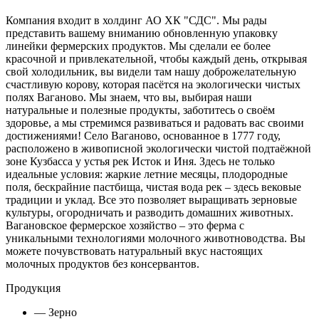
Компания входит в холдинг АО ХК "СДС". Мы рады
представить вашему вниманию обновленную упаковку
линейки фермерских продуктов. Мы сделали ее более
красочной и привлекательной, чтобы каждый день, открывая
свой холодильник, вы видели там нашу доброжелательную
счастливую корову, которая пасётся на экологически чистых
полях Ваганово. Мы знаем, что вы, выбирая наши
натуральные и полезные продукты, заботитесь о своём
здоровье, а мы стремимся развиваться и радовать вас своими
достижениями! Село Ваганово, основанное в 1777 году,
расположено в живописной экологически чистой подтаёжной
зоне Кузбасса у устья рек Исток и Иня. Здесь не только
идеальные условия: жаркие летние месяцы, плодородные
поля, бескрайние пастбища, чистая вода рек – здесь вековые
традиции и уклад. Все это позволяет выращивать зерновые
культуры, огородничать и разводить домашних животных.
Вагановское фермерское хозяйство – это ферма с
уникальными технологиями молочного животноводства. Вы
можете почувствовать натуральный вкус настоящих
молочных продуктов без консервантов.
Продукция
— Зерно