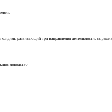
ления.
 холдинг, развивающий три направления деятельности: выращив
животноводство.