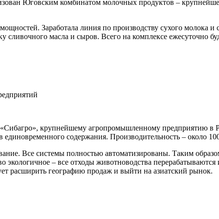
лизован Юговским комбинатом молочных продуктов – крупнейш
ощностей. Заработала линия по производству сухого молока и с
у сливочного масла и сыров. Всего на комплексе ежесуточно буде
т «Сибагро», крупнейшему агропромышленному предприятию в Р
ов единовременного содержания. Производительность – около 100
вание. Все системы полностью автоматизированы. Таким образо
во экологичное – все отходы животноводства перерабатываются 
ует расширить географию продаж и выйти на азиатский рынок.