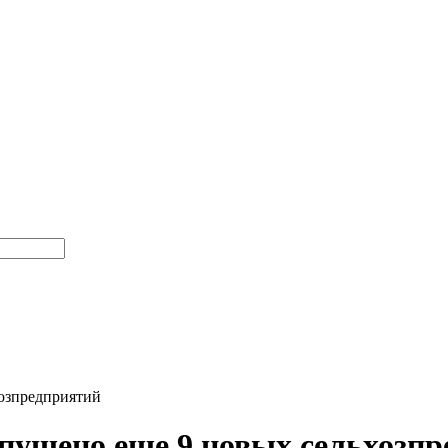
хозпредприятий
запущено еще 9 новых сельхозп