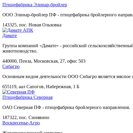
Птицефабрика Элинар-бройлер
ООО Элинар-бройлер ПФ - птицефабрика бройлерного направ
143325, пос. Новая Ольховка
Дамате
Группа компаний «Дамате» - российский сельскохозяйственный
животноводство.
440000, Пенза, Московская, 27, офис 503
Сибагро
Основным видом деятельности ООО Сибагро является мясное 
655119, аал Сапогов, Набережная, 1 Б
Птицефабрика Северная
ОАО Северная ПФ - птицефабрика бройлерного направления.
187322, пос. Синявино
Воскресенье-Агро
Животноводческий комплекс.