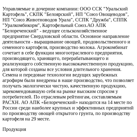
Управляемые и дочерние компании: ООО ССК "Уральский
Картофель", СКПК "Белоярский", НП "Союз Овощеводов",
НП "Союз Животноводов Урала", ССПК "Дружба", СППК
"Уралкомбикорм", Картофельный Союз.АО АПК
"Белореченский" - ведущее сельскохозяйственное
предприятие Свердловской области. Основное направление
деятельности - выращивание овощей, продовольственного и
семенного картофеля, производство молока. Агрокомбинат
сочетает в себе функции многоотраслевого предприятия,
производящего, хранящего, перерабатывающего и
реализующего собственную высококачественную продукцию,
для которой созданы все условия длительного хранения.
Семена и передовые технологии ведущих зарубежных
агрофирм были внедрены в наше производство, что позволяет
получать экологически чистую, качественную продукцию,
зарекомендовавшую себя на рынке высоким спросом у
потребителей. По отраслевым рейтингам, составляемым
РАСХН. АО АПК «Белореченский» находится на 14 месте по
России среди наиболее крупных и эффективных предприятий
по производству овощей открытого грунта, по производству
картофеля на 29 месте.
Продукция