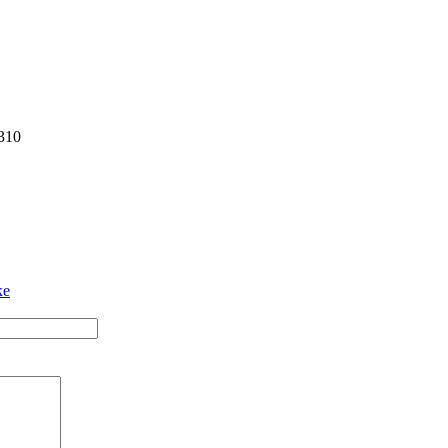
310
ке