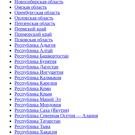
Новосибирская область
Омская область
Оренбургская область
Орловская область
Пензенская область
Пермский край
Приморский край
Псковская область
Республика Адыгея
Республика Алтай
Республика Башкортостан
Республика Бурятия
Республика Дагестан
Республика Ингушетия
Республика Калмыкия
Республика Карелия
Республика Коми
Республика Крым
Республика Марий Эл
Республика Мордовия
Республика Саха (Якутия)
Республика Северная Осетия — Алания
Республика Татарстан
Республика Тыва
Республика Хакасия