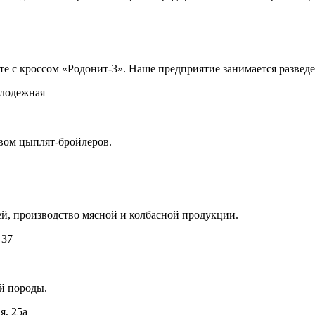
те с кроссом «Родонит-3». Наше предприятие занимается разве
олодежная
вом цыплят-бройлеров.
, производство мясной и колбасной продукции.
 37
й породы.
я, 25а