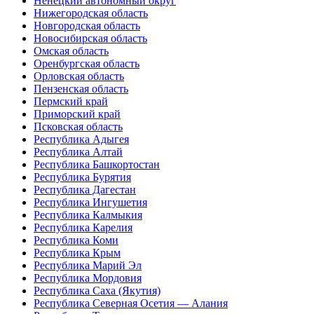
Ненецкий автономный округ
Нижегородская область
Новгородская область
Новосибирская область
Омская область
Оренбургская область
Орловская область
Пензенская область
Пермский край
Приморский край
Псковская область
Республика Адыгея
Республика Алтай
Республика Башкортостан
Республика Бурятия
Республика Дагестан
Республика Ингушетия
Республика Калмыкия
Республика Карелия
Республика Коми
Республика Крым
Республика Марий Эл
Республика Мордовия
Республика Саха (Якутия)
Республика Северная Осетия — Алания